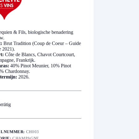
quien & Fils, biologische benadering
w.
:
Brut Tradition (Coup de Coeur – Guide
e 2021).
t:
Côte de Blancs, Chavot Courtcourt,
agne, Frankrijk.
ras:
40% Pinot Meunier, 10% Pinot
0% Chardonnay.
termijn:
2026.
rrätig
ELNUMMER:
CH003
ORIE:
CHAMPAGNE