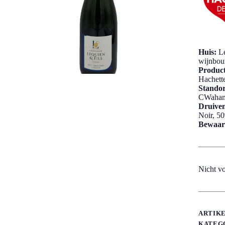
Huis:
Le
wijnbou
Product
Hachett
Standor
CWahamp
Druiven
Noir, 5
Bewaar
Nicht vo
ARTIK
KATEG