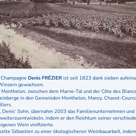
er Champagne
Denis FRÉZIER
ist seit 1823 dank sieben aufein
Winzern gewachsen.
n Monthelon, zwischen dem Marne-Tal und der Côte des Blancs
Weinberge in den Gemeinden Monthelon, Mancy, Chavot-Courco
llers.
, Denis‘ Sohn, übernahm 2003 das Familienunternehmen und
eiterzuentwickeln, indem er den Reichtum seiner verschiede
igenen Wein vinifizierte.
elte Sébastien zu einer ökologischeren Weinbauarbeit, indem