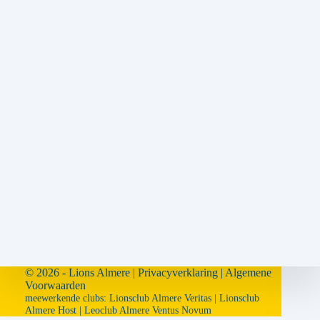
© 2026 - Lions Almere |
Privacyverklaring
|
Algemene
Voorwaarden
meewerkende clubs:
Lionsclub Almere Veritas
|
Lionsclub
Almere Host
|
Leoclub Almere Ventus Novum