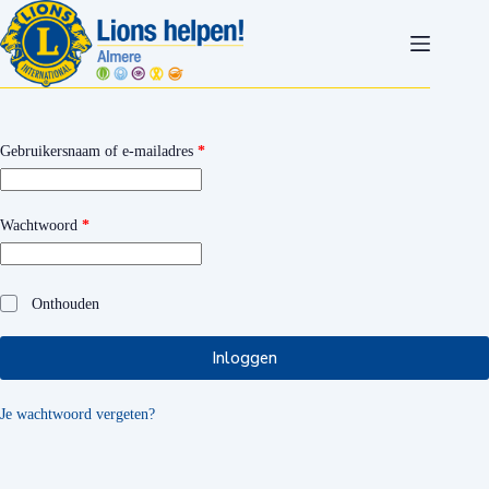
Ga
naar
de
inhoud
Vereist
Gebruikersnaam of e-mailadres
*
Vereist
Wachtwoord
*
Onthouden
Inloggen
Je wachtwoord vergeten?